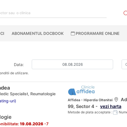
CI
ABONAMENTUL DOCBOOK
PROGRAMARE ONLINE
Data:
nditii de utilizare.
adea
Medic Specialist, Reumatologie
Adr
Affidea - Hiperdia Oltenitei
ting-uri)
99, Sector 4 -
vezi harta
Metode de plata acceptate :
Numer
logie
nibilitate:
19.08.2026
-7