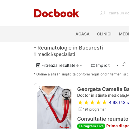
ACASA
(CURRENT)
CLINICI
MEDI
- Reumatologie in Bucuresti
1
medici/specialisti
Filtreaza rezultatele
Implicit
* Ordine a afișării implicită conform regulilor din termeni și co
Georgeta Camelia B
Doctor în stiinte medicale,
★★★★★
4,98 (43 ra
191 programari
Consultatie reumato
Prima dispo
• Program Live