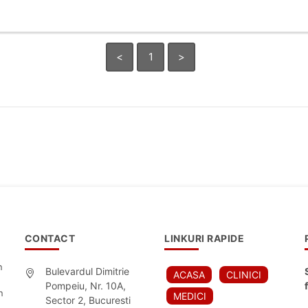
<
1
>
CONTACT
LINKURI RAPIDE
n
Bulevardul Dimitrie
ACASA
CLINICI
Pompeiu, Nr. 10A,
n
MEDICI
Sector 2, Bucuresti
,