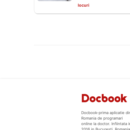
locuri
Docbook-prima aplicatie di
Romania de programari
online la doctor. Infiintata i
2016 in Bucuresti, Romania