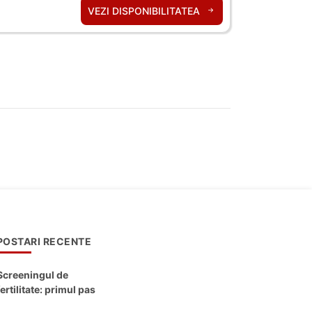
VEZI DISPONIBILITATEA
POSTARI RECENTE
Screeningul de
fertilitate: primul pas
către claritate