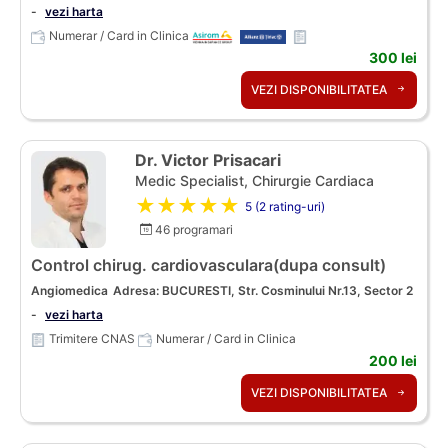
-
vezi harta
Numerar / Card in Clinica
300 lei
VEZI DISPONIBILITATEA
Dr. Victor Prisacari
Medic Specialist, Chirurgie Cardiaca
★★★★★
5 (2 rating-uri)
46 programari
Control chirug. cardiovasculara(dupa consult)
Angiomedica
Adresa: BUCURESTI, Str. Cosminului Nr.13, Sector 2
-
vezi harta
Trimitere CNAS
Numerar / Card in Clinica
200 lei
VEZI DISPONIBILITATEA