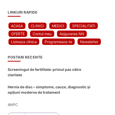
LINKURI RAPIDE
ACASA
CLINICI
MEDICI
SPECIALITATI
OFERTE
Contul meu
Asigurarea NN
Listeaza clinica
Programeaza-te
Newsletter
POSTARI RECENTE
Screeningul de fertilitate: primul pas către
claritate
Hernia de disc – simptome, cauze, diagnostic și
opțiuni moderne de tratament
ANPC