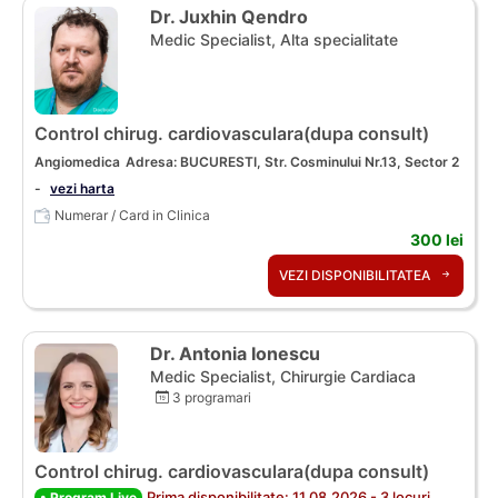
Dr. Juxhin Qendro
Medic Specialist, Alta specialitate
Control chirug. cardiovasculara(dupa consult)
Angiomedica
Adresa: BUCURESTI, Str. Cosminului Nr.13, Sector 2
-
vezi harta
Numerar / Card in Clinica
300 lei
VEZI DISPONIBILITATEA
Dr. Antonia Ionescu
Medic Specialist, Chirurgie Cardiaca
3 programari
Control chirug. cardiovasculara(dupa consult)
Prima disponibilitate: 11.08.2026 - 3 locuri
• Program Live