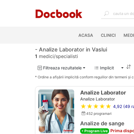
ACASA
(CURRENT)
CLINICI
MEDI
- Analize Laborator in Vaslui
1
medici/specialisti
Filtreaza rezultatele
Implicit
* Ordine a afișării implicită conform regulilor din termeni și co
Analize Laborator
Analize Laborator
★★★★★
4,92 (49 ra
452 programari
Analize de sange
Prima dispo
• Program Live