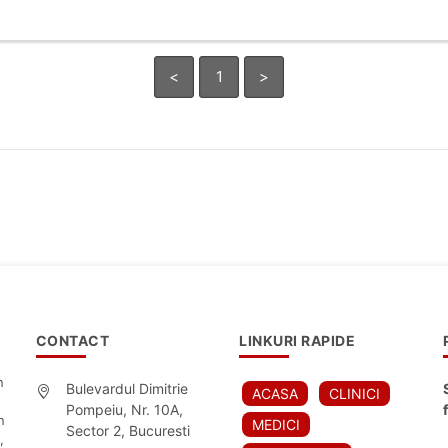
<
1
>
CONTACT
LINKURI RAPIDE
n
Bulevardul Dimitrie
ACASA
CLINICI
Pompeiu, Nr. 10A,
n
MEDICI
Sector 2, Bucuresti
,