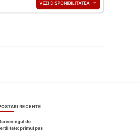
VEZI DISPONIBILITATEA
POSTARI RECENTE
Screeningul de
fertilitate: primul pas
către claritate