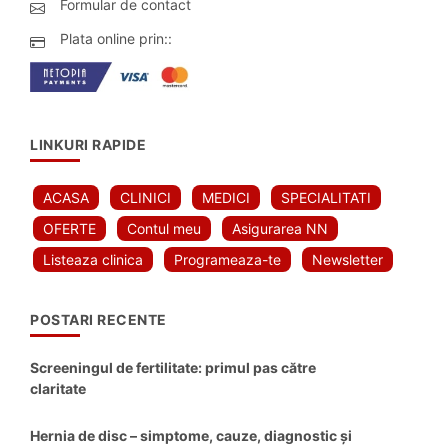
Formular de contact
Plata online prin::
LINKURI RAPIDE
ACASA
CLINICI
MEDICI
SPECIALITATI
OFERTE
Contul meu
Asigurarea NN
Listeaza clinica
Programeaza-te
Newsletter
POSTARI RECENTE
Screeningul de fertilitate: primul pas către
claritate
Hernia de disc – simptome, cauze, diagnostic și