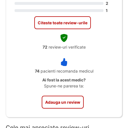
2
1
Citeste toate review-urile
72
review-uri verificate
74
pacienti recomanda medicul
Ai fost la acest medic?
Spune-ne parerea ta:
Adauga un review
Cele mai apreciate review-uri