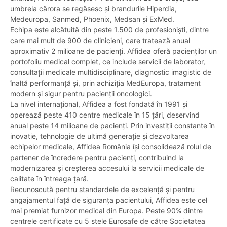
umbrela cărora se regăsesc și brandurile Hiperdia,
Medeuropa, Sanmed, Phoenix, Medsan și ExMed.
Echipa este alcătuită din peste 1.500 de profesioniști, dintre
care mai mult de 900 de clinicieni, care tratează anual
aproximativ 2 milioane de pacienți. Affidea oferă pacienților un
portofoliu medical complet, ce include servicii de laborator,
consultații medicale multidisciplinare, diagnostic imagistic de
înaltă performanță și, prin achiziția MedEuropa, tratament
modern și sigur pentru pacienții oncologici.
La nivel internațional, Affidea a fost fondată în 1991 și
operează peste 410 centre medicale în 15 țări, deservind
anual peste 14 milioane de pacienți. Prin investiții constante în
inovatie, tehnologie de ultimă generație și dezvoltarea
echipelor medicale, Affidea România își consolidează rolul de
partener de încredere pentru pacienți, contribuind la
modernizarea și creșterea accesului la servicii medicale de
calitate în întreaga țară.
Recunoscută pentru standardele de excelență și pentru
angajamentul față de siguranța pacientului, Affidea este cel
mai premiat furnizor medical din Europa. Peste 90% dintre
centrele certificate cu 5 stele Eurosafe de către Societatea