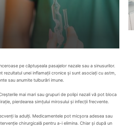
anceroase pe căptușeala pasajelor nazale sau a sinusurilor.
nt rezultatul unei inflamații cronice și sunt asociați cu astm,
mente sau anumite tulburări imune.
reșterile mai mari sau grupuri de polipi nazali vă pot bloca
ție, pierdearea simțului mirosului și infecții frecvente.
 frecvenți la adulți. Medicamentele pot micșora adesea sau
ntervenție chirurgicală pentru a-i elimina. Chiar și după un