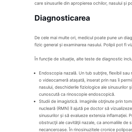
Oamenii de știință nu înțeleg încă pe deplin ce cau
pe termen lung sau de ce iritația și umflarea (infla
alții. Umflarea apare în mucoasa producătoare de 
Există unele dovezi că persoanele care dezvoltă pol
markeri chimici diferiți în membranele mucoase de
Polipii nazali se pot forma la orice vârstă, dar sunt 
Dr. Andrei Ioan Bogdan
Dr. Andr
Medic Primar, Ortopedie
Medic Pr