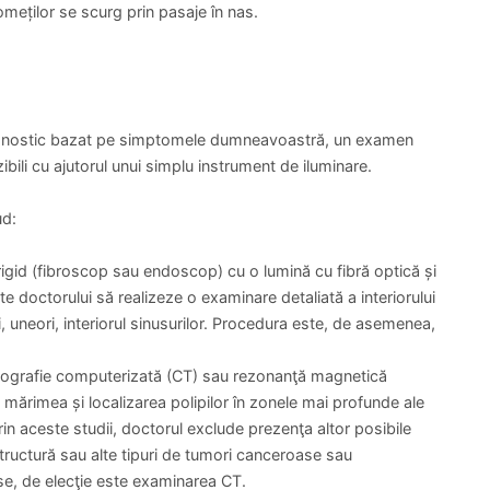
zează polipii nazali, de ce unii oameni dezvoltă inflamație
mația) determină formarea polipilor la unii oameni și nu la
lichid (membrana mucoasă) a nasului și a sinusurilor.
ipi au răspunsuri diferite ale sistemului imunitar și anumiți
cât cei care nu dezvoltă polipi.
cei mai frecvenți la adulții tineri și de vârstă mijlocie.
ei Ioan Bogdan
Dr. Ursache Tudor Andrei
imar, Ortopedie
Medic Primar, Ortopedie