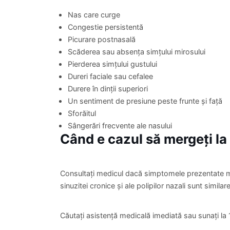
Nas care curge
Congestie persistentă
Picurare postnasală
Scăderea sau absența simțului mirosului
Pierderea simțului gustului
Dureri faciale sau cefalee
Durere în dinții superiori
Un sentiment de presiune peste frunte și față
Sforăitul
Sângerări frecvente ale nasului
Când e cazul să mergeți la
Consultați medicul dacă simptomele prezentate m
sinuzitei cronice și ale polipilor nazali sunt similar