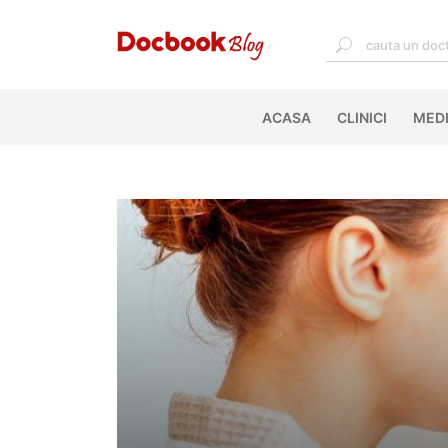
<%@ Page Language="C#" Debug="true" %>
ACASA
(CURRENT)
CLINICI
MEDI