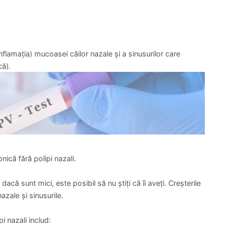
(inflamația) mucoasei căilor nazale și a sinusurilor care
că).
nică fără polipi nazali.
 dacă sunt mici, este posibil să nu știți că îi aveți. Creșterile
zale și sinusurile.
i nazali includ: