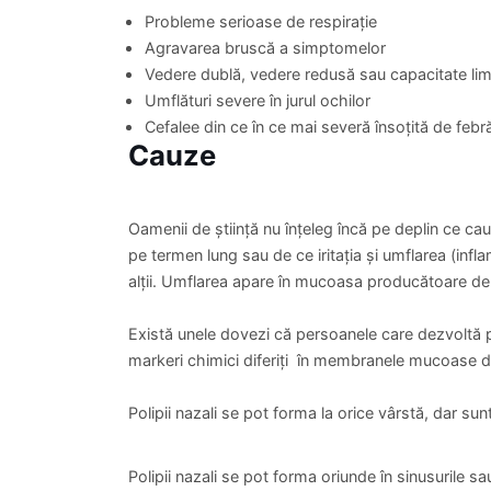
Dr. Iuliana Pirvulescu
Dr. Crist
Medic Primar, Gastroenterologie
Profesor Doct
Colonoscopie
PROGRAMARE
815 lei
775 lei
Căutați asistență medicală imediată sau sunați la 
Probleme serioase de respirație
Agravarea bruscă a simptomelor
Vedere dublă, vedere redusă sau capacitate lim
Umflături severe în jurul ochilor
Cefalee din ce în ce mai severă însoțită de febr
Cauze