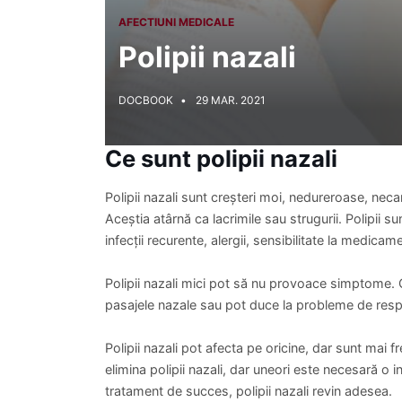
AFECTIUNI MEDICALE
Polipii nazali
DOCBOOK
29 MAR. 2021
Ce sunt polipii nazali
Polipii nazali sunt creșteri moi, nedureroase, nec
Aceștia atârnă ca lacrimile sau strugurii. Polipii su
infecții recurente, alergii, sensibilitate la medica
Polipii nazali mici pot să nu provoace simptome. C
pasajele nazale sau pot duce la probleme de respira
Polipii nazali pot afecta pe oricine, dar sunt mai
elimina polipii nazali, dar uneori este necesară o i
tratament de succes, polipii nazali revin adesea.