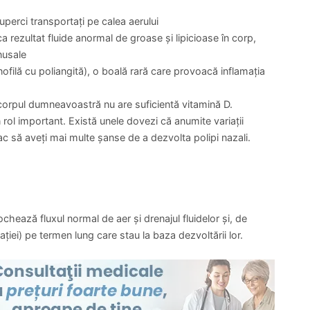
și, uneori, interiorul sinusurilor. Procedura este, de asemenea,
tomografie computerizată (CT) sau rezonanţă magnetică
 mărimea și localizarea polipilor în zonele mai profunde ale
Prin aceste studii, doctorul exclude prezenţa altor posibile
 structură sau alte tipuri de tumori canceroase sau
se, de elecţie este examinarea CT.
tanate pentru a determina dacă alergiile au contribuit la
 mici picături de agenţi alergeni sunt aplicate cutanat pe
 piele timp de 15 minute înainte ca doctorul sau asistenta să
rgice. Dacă un test cutanat nu poate fi realizat, se pot
rpi pentru variaţi alergeni.
diagnosticat cu polipi nazali, doctorul vă poate sugera
ară ce afectează glandele ce produc mucus, lacrimi, salivă și
pentru fibroza chistică este un test non-invaziv – testul
i este mai sarată decât a altor oameni.