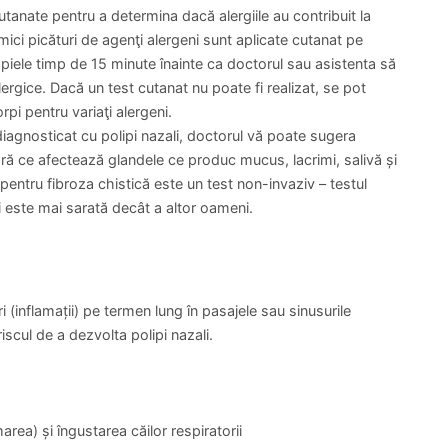
Consultatie ortopedie
Consultatie ortopedie
PROGRAMARE
PROGRAMARE
400 lei
au pasajele nazale, dar apar cel mai adesea într-o zonă în
pomeților se scurg prin pasaje în nas.
iagnostic bazat pe simptomele dumneavoastră, un examen
izibili cu ajutorul unui simplu instrument de iluminare.
ud:
rigid (fibroscop sau endoscop) cu o lumină cu fibră optică și
e doctorului să realizeze o examinare detaliată a interiorului