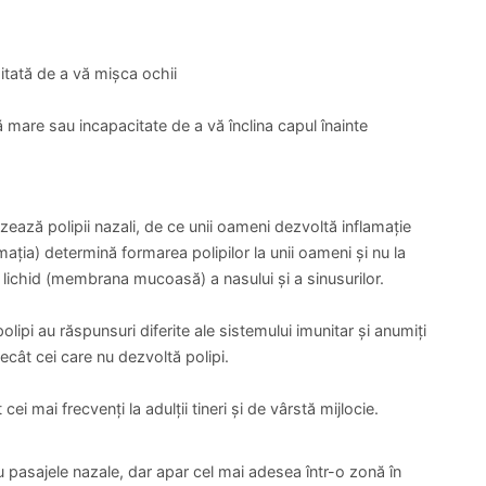
ian Daniel Alin
Dr. Emil Florentin Popa
or, Chirurgie generala
Medic Primar,Doctor în stiinte
medicale, Chirurgie generala
Colonoscopie
Polipectomie complexa (peste 2 polipi)
PROGRAMARE
PROGRAMARE
970 lei
112 sau la numărul local de urgență dacă aveți:
itată de a vă mișca ochii
ă mare sau incapacitate de a vă înclina capul înainte