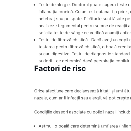
Control ortopedie(dupa consult)
PROGRAMARE
250 lei
390 lei
Polipii nazali se pot forma oriunde în sinusurile s
care sinusurile din apropierea ochilor, nasului și 
Diagnosticarea
De cele mai multe ori, medicul poate pune un d
fizic general și examinarea nasului. Polipii pot fi v
În funcție de situație, alte teste de diagnostic incl
Endoscopia nazală. Un tub subţire, flexibil sau 
o videocameră atașată, inserat prin nas îi permit