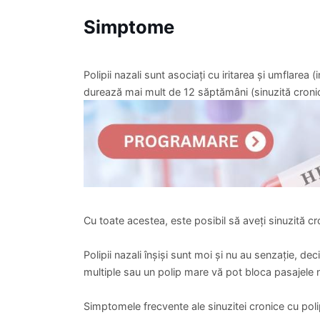
Simptome
Polipii nazali sunt asociați cu iritarea și umflarea 
durează mai mult de 12 săptămâni (sinuzită croni
Cu toate acestea, este posibil să aveți sinuzită cro
Polipii nazali înșiși sunt moi și nu au senzație, deci
multiple sau un polip mare vă pot bloca pasajele na
Simptomele frecvente ale sinuzitei cronice cu polip