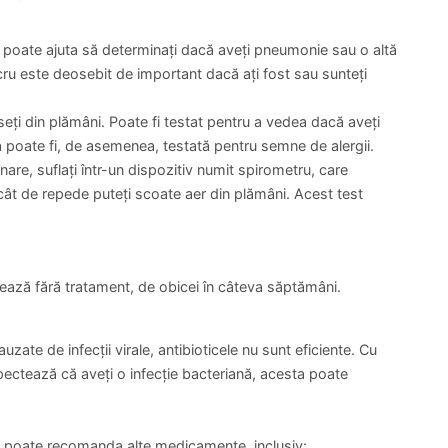
vă poate ajuta să determinați dacă aveți pneumonie sau o altă
cru este deosebit de important dacă ați fost sau sunteți
eți din plămâni. Poate fi testat pentru a vedea dacă aveți
ta poate fi, de asemenea, testată pentru semne de alergii.
onare, suflați într-un dispozitiv numit spirometru, care
cât de repede puteți scoate aer din plămâni. Acest test
rează fără tratament, de obicei în câteva săptămâni.
zate de infecții virale, antibioticele nu sunt eficiente. Cu
ctează că aveți o infecție bacteriană, acesta poate
 poate recomanda alte medicamente, inclusiv: