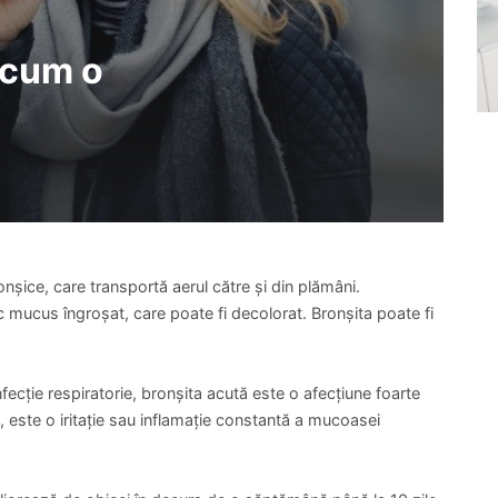
i cum o
nșice, care transportă aerul către și din plămâni.
mucus îngroșat, care poate fi decolorat. Bronșita poate fi
ecție respiratorie, bronșita acută este o afecțiune foarte
, este o iritație sau inflamație constantă a mucoasei