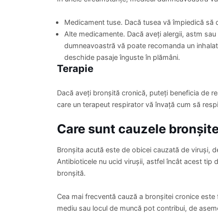
Medicament tuse. Dacă tusea vă împiedică să do
Alte medicamente. Dacă aveți alergii, astm sau
dumneavoastră vă poate recomanda un inhalator
deschide pasaje înguste în plămâni.
Terapie
Dacă aveți bronșită cronică, puteți beneficia de re
care un terapeut respirator vă învață cum să respir
Care sunt cauzele bronșite
Bronșita acută este de obicei cauzată de viruși, de
Antibioticele nu ucid virușii, astfel încât acest ti
bronșită.
Cea mai frecventă cauză a bronșitei cronice este f
mediu sau locul de muncă pot contribui, de asem