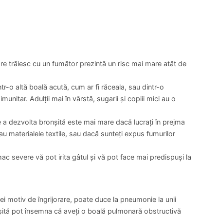
ucia Carbune
Dr. Irina Bucur
imar, Alergologie
Medic Primar, Alergologie
Consultatie alergologie
Control alergologie(dupa consult)
PROGRAMARE
PROGRAMARE
400 lei
e trăiesc cu un fumător prezintă un risc mai mare atât de