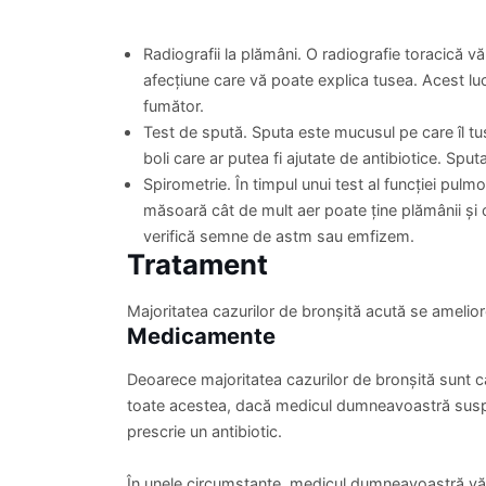
Radiografii la plămâni. O radiografie toracică 
afecțiune care vă poate explica tusea. Acest lu
fumător.
Test de spută. Sputa este mucusul pe care îl tus
boli care ar putea fi ajutate de antibiotice. Spu
Spirometrie. În timpul unui test al funcției pulm
măsoară cât de mult aer poate ține plămânii și 
verifică semne de astm sau emfizem.
Tratament
Majoritatea cazurilor de bronșită acută se amelio
Medicamente
Deoarece majoritatea cazurilor de bronșită sunt cau
toate acestea, dacă medicul dumneavoastră suspe
prescrie un antibiotic.
În unele circumstanțe, medicul dumneavoastră vă