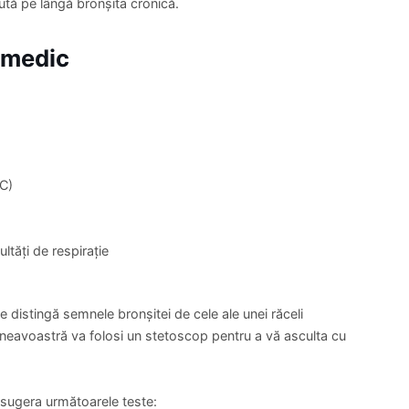
ută pe lângă bronșita cronică.
 medic
 C)
ltăți de respirație
 se distingă semnele bronșitei de cele ale unei răceli
mneavoastră va folosi un stetoscop pentru a vă asculta cu
sugera următoarele teste: