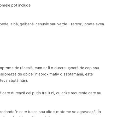
omele pot include:
pede, albă, galbenă-cenușie sau verde - rareori, poate avea
simptome de răceală, cum ar fi o durere ușoară de cap sau
eliorează de obicei în aproximativ o săptămână, este
câteva săptămâni.
 care durează cel puțin trei luni, cu crize recurente care au
i perioade în care tusea sau alte simptome se agravează. În