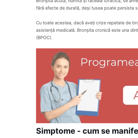
Bronșita acută, numită și răceală toracică, se am
fără efecte de durată, deși tusea poate persista s
Cu toate acestea, dacă aveți crize repetate de bro
asistență medicală. Bronșita cronică este una dint
(BPOC).
Simptome - cum se manife