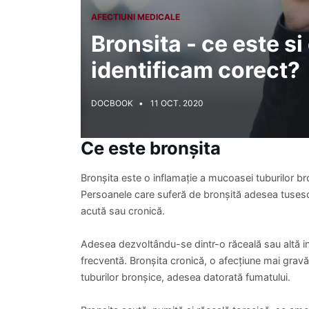
AFECTIUNI MEDICALE
Bronsita - ce este s
identificam corect?
DOCBOOK
11 OCT. 2020
Ce este bronșita
Bronșita este o inflamație a mucoasei tuburilor bro
Persoanele care suferă de bronșită adesea tusesc 
acută sau cronică.
Adesea dezvoltându-se dintr-o răceală sau altă inf
frecventă. Bronșita cronică, o afecțiune mai gravă
tuburilor bronșice, adesea datorată fumatului.