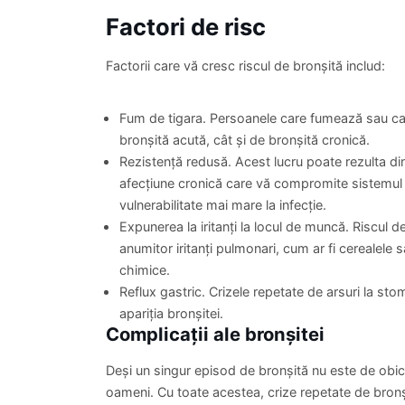
Factori de risc
Factorii care vă cresc riscul de bronșită includ:
Dr. Adriana Camuescu
Dr. L
Medic Primar, Alergologie
Medic Pr
Control alergologie(dupa consult)
PROGRAMARE
380 lei
300 lei
Fum de tigara. Persoanele care fumează sau car