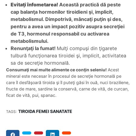
simptome ale altor probleme de sănătate, este foarte
important ca, în gama de investigaţii medicale pe care v-o
recomandă medicul de familie, să se numere şi vizite la
specialistul endocrinolog pentru o discuţie mult mai
amănunţită pe subiect şi pentru efectuarea de dozări
hormonale.
Atenţie la prevenţie!
Aveţi grijă de tiroida dumneavoastră pe termen lung
urmând aceste sfaturi:
Evitaţi înfometarea!
Această practică dă peste
cap balanţa hormonilor tiroidieni şi, implicit,
metabolismul. Dimpotrivă, mâncaţi puţin şi des,
pentru a avea un impact pozitiv asupra secreţiei
de T3, hormonul responsabil cu activarea