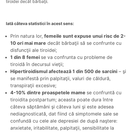
tiroidei decât bărbaţii.
Dr. Dan Gabriel
Dr. Bogdan Streza
Medic Primar, Urologie
Rosoga
Medic Primar, Urologie
Consultatie urologie +
Control urologie(dupa consult)
ecografie
PROGRAMARE
PROGRAMARE
500 lei
325 lei
Iată câteva statistici în acest sens:
Prin natura lor,
femeile sunt expuse unui risc de 2-