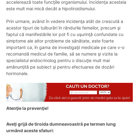
Pe scurt, acest proces se desfăşoară după următorul
mecanism: glanda pituitară din creier eliberează hormonul
TSH (tirotropina) care stimulează tiroida să sintetizeze, la
rândul său, hormonul T4 (tiroxina) şi T3 (triiodotironina).
Aceştia din urmă se răspândesc în tot organismul şi pun în
mişcare funcţiile acestuia.
Atunci când există un deficit al acestor hormoni, apare o
tulburare denumită
hipotiroidism
, întâlnită, în medie, de opt ori
mai des în rândul femeilor decât al bărbaţilor. Iar după
depăşirea vârstei de 60 de ani creşte considerabil şi acest
raport defavorabil femeilor.
Atunci când aceşti hormoni sunt secretaţi în cantităţi mai mari
decât necesarul, apare
hipertiroidismul
, o tulburare care
accelerează toate funcţiile organismului. Incidenţa acesteia
este mult mai mică decât a hipotiroidismului.
Prin urmare, având în vedere incidenţa atât de crescută a
acestor tipuri de tulburări în rândurile femeilor, precum şi
faptul că manifestările lor pot fi cu uşurinţă confundate cu