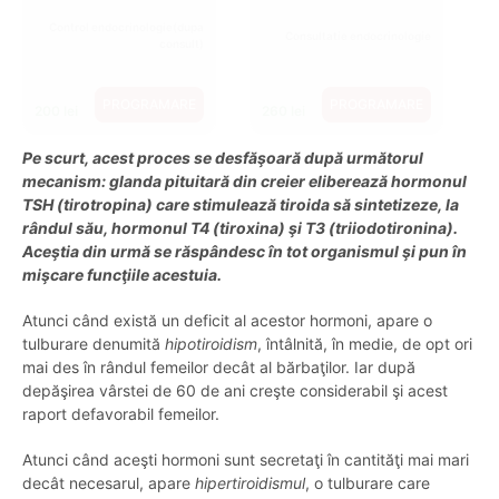
Pe cât de plăcută este asemănarea formei tiroidei cu un
fluture, pe atât de neplăcute sunt problemele pe care le
produce în organism atunci când nu funcţionează corect,
pentru că hormonii de care este responsabilă au efecte
asupra tuturor organelor.
Dr. Andreea Theodoru
Dr. Andreea Theodoru
Medic Specialist,
Medic Specialist,
Endocrinologie
Endocrinologie
Control
Consultatie
endocrinologie(dupa
endocrinologie
consult)
PROGRAMARE
260 lei
PROGRAMARE
200 lei