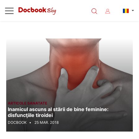
<%@ Page Language="C#" Debug="true" %>
ARTICOLE SANATATE
Inamicul ascuns al stării de bine feminine:
disfuncţiile tiroidei
DOCBOOK
25 MAR. 2018