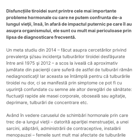
Disfuncțiile tiroidei sunt printre cele mai importante
probleme hormonale cu care ne putem confrunta de-a
lungul vieţii, însă, în afară de impactul puternic pe care îl au
asupra organismului, ele sunt cu mult mai periculoase prin
lipsa de diagnosticare frecventă.
Un meta studiu din 2014 – făcut asupra cercetărilor privind
prevalenţa şi/sau incidenţa tulburărilor tiroidei desfăşurate
între anii 1975 şi 2012 – a scos la iveală că aproximativ
jumătate din pacienţii care suferă de astfel de tulburări rămân
nediagnosticaţi! Iar aceasta se întâmplă pentru că tulburările
tiroidei nu dor, ci se manifestă prin simptome ce pot fi cu
uşurinţă confundate cu semne ale altor dereglări de sănătate:
fluctuaţii rapide ale masei corporale, oboseală sau agitaţie,
deprimare, tulburări de concentrare etc.
Având în vedere caruselul de schimbări hormonale prin care
trec de-a lungul vieţii – datorită apariţiei menstruaţiei, a unei
sarcini, alăptării, administrării de contraceptive, instalării
menopauzei – femeile sunt mult mai afectate de tulburările