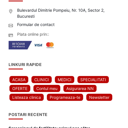
Docbook-prima aplicatie din Romania de programari online la
doctor. Infiintata in 2016 in Bucuresti, Romania, compania isi
propune sa ofere o solutie moderna pentru a te programa la
doctorul dorit.
CONTACT
Bulevardul Dimitrie Pompeiu, Nr. 10A, Sector 2,
Bucuresti
Formular de contact
Plata online prin::