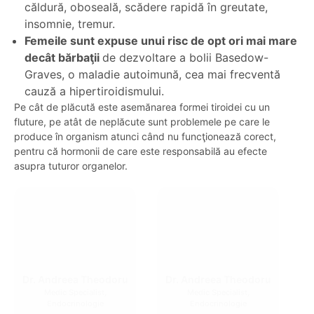
10 ori mai mare
decât bărbaţii să se confrunte cu
disfuncţii ale tiroidei;
1 din 8 femei
se va confrunta cu probleme de
tiroidă în decursul vieţii;
Hipertiroidismul afectează 1 din 500 de sarcini
– şi
se manifestă prin palpitaţii, valuri de căldură,
transpiraţii excesive;
4-10% dintre proaspetele mame
se confruntă cu
tiroidita postpartum; aceasta poate dura între
câteva săptămâni şi câteva luni şi este adesea
nediagnosticată, dat fiind că simptomele sale se
confundă cu cele ale depresiei de după naştere:
anxietate, iritabilitate, palpitaţii, sensibilitate la
căldură, oboseală, scădere rapidă în greutate,
insomnie, tremur.
Femeile sunt expuse unui risc de opt ori mai mare
decât bărbaţii
de dezvoltare a bolii Basedow-
Graves, o maladie autoimună, cea mai frecventă
cauză a hipertiroidismului.