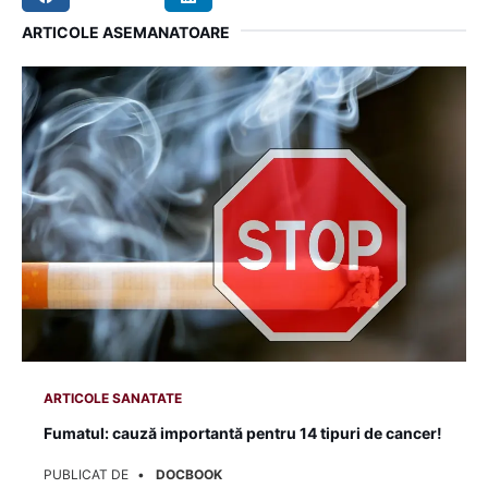
metabolismului.
Renunţaţi la fumat!
Mulţi compuşi din ţigarete
tulbură funcţionarea tiroidei şi, implicit, activitatea
sa de secreţie hormonală.
Consumaţi mai multe alimente ce conţin seleniu!
Acest
mineral este necesar în procesul de secreţie hormonală pe
care îl desfăşoară tiroida şi îl puteţi găsi în ouă, nuci braziliene,
fructe de mare, sardine la conservă, carne de vită, de curcan,
ficat de vită, pui, spanac.
TIROIDA FEMEI SANATATE
TAGS:
ARTICOLE ASEMANATOARE