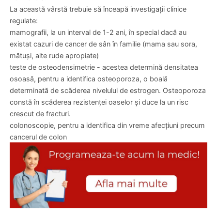
mamă la fiică.
Pentru femeile care își doresc să aibă copii, acesta este
momentul în care trebuie să își facă analize pentru a vedea
dacă sarcina ar putea ridica probleme. Diabetul sau
hipertensiunea arterială, de exemplu, sunt factori de risc în
sarcină.
Vârsta menopauzei: 45-54 de ani
Menopauza se instalează, de regulă, în jurul vârstei de 50 de
ani. Efectele fluctuațiilor nivelului de estrogen (un hormon
feminin), normale în această perioadă, pot fi combătute cu
un stil de viață sănătos, cu mișcare consecventă și o dietă
adecvată, poate chiar cu medicație de substituție
hormonală.
La această vârstă trebuie să înceapă investigații clinice
regulate:
mamografii, la un interval de 1-2 ani, în special dacă au
existat cazuri de cancer de sân în familie (mama sau sora,
mătuși, alte rude apropiate)