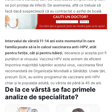
transmitere sexuală, cum să recunoască simptomele și cum
se pot proteja de infecții. De asemenea, află ce trebuie să
facă dacă suspectează că au contractat o astfel de boală.
Intervalul de vârstă 11-14 ani este momentul în care
familia poate să ia în calcul vaccinarea anti-HPV, atât
pentru fetițe, cât și pentru băieți
, deoarece și aceștia pot fi
purtători ai virusului. Vaccinul HPV este extrem de eficient
împotriva majorității tulpinilor acestui virus, vaccinarea fiind
recomandată de Organizația Mondială a Sănătății. Unele țări,
precum SUA, au extins programul de vaccinare anti-HPV
chiar și la populația adultă, cu vârsta de până la 45 de ani.
De la ce vârstă se fac primele
analize de specialitate?