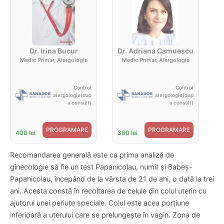
Dr. Irina Bucur
Dr. Adriana Camuescu
Medic Primar, Alergologie
Medic Primar, Alergologie
Control
Control
alergologie(dup
alergologie(dup
a consult)
a consult)
PROGRAMARE
PROGRAMARE
400 lei
380 lei
Recomandarea generală este ca prima analiză de
ginecologie să fie un test Papanicolau, numit și Babeș-
Papanicolau, începând de la vârsta de 21 de ani, o dată la trei
ani. Acesta constă în recoltarea de celule din colul uterin cu
ajutorul unei periuțe speciale. Colul este acea porțiune
inferioară a uterului care se prelungește în vagin. Zona de