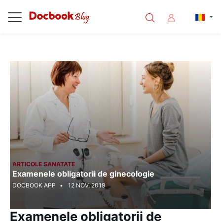
<%@ Page Language="C#" Debug="true" %>
ARTICOLE SANATATE
Examenele obligatorii de ginecologie
DOCBOOK APP
12 NOV. 2019
Examenele obligatorii de