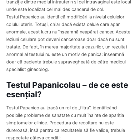
tranziție dintre mediul intrauterin și cel intravaginal este locul
unde este localizat cel mai des cancerul de col.
Testul Papanicolau identifică modificări la nivelul celulelor
colului uterin. Totuși, chiar dacă există celule care apar
anormale, acest lucru nu înseamnă neapărat cancer. Aceste
leziuni celulare pot deveni canceroase doar dacă nu sunt
tratate. De fapt, în marea majoritate a cazurilor, un rezultat
anormal al testului nu este un motiv de panică: înseamnă
doar că pacienta trebuie supravegheată de către medicul
specialist ginecolog.
Testul Papanicolau – de ce este
esențial?
Testul Papanicolau joacă un rol de „filtru”, identificând
posibile probleme de sănătate cu mult înainte de apariția
simptomelor clinice. Procedura de recoltare nu este
dureroasă, însă pentru ca rezultatele să fie valide, trebuie