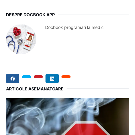
cancer vulvar, în special după trecerea pragului de 60 de ani.
Aceasta nu înseamnă că riscul de a dezvolta alte boli s-a
redus. Testul Papanicolau rămâne obligatoriu până la 65 de
ani. După această vârstă, testarea poate fi întreruptă doar la
sfatul medicului ginecolog, cu anumite condiții: cel puțin trei
teste negative anuale consecutive în ultimii 10 ani, dintre care
cel mai recent să fie în ultimii cinci ani (și, desigur, fără un
istoric de cancer sau modificări celulare severe la nivelul
colului).
GINECOLOGIE
CONTROL GINECOLOGIC
TAGS:
PAPANICOLAU
DESPRE
DOCBOOK APP
Docbook programari la medic