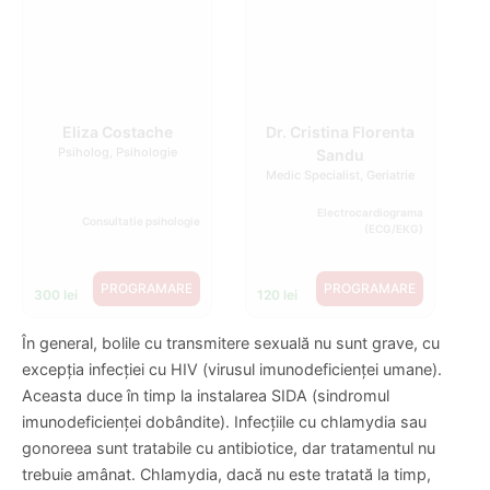
Eliza Costache
Dr. Cristina Florenta
Psiholog, Psihologie
Sandu
Medic Specialist, Geriatrie
Consultatie
Electrocardiog
psihologie
rama
(ECG/EKG)
PROGRAMARE
300 lei
PROGRAMARE
120 lei
În general, bolile cu transmitere sexuală nu sunt grave, cu
excepția infecției cu HIV (virusul imunodeficienței umane).
Aceasta duce în timp la instalarea SIDA (sindromul
imunodeficienței dobândite). Infecțiile cu chlamydia sau
gonoreea sunt tratabile cu antibiotice, dar tratamentul nu