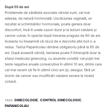
teste de osteodensimetrie - acestea determină densitatea
osoasă, pentru a identifica osteoporoza, o boală
determinată de scăderea nivelului de estrogen. Osteoporoza
constă în scăderea rezistenței oaselor și duce la un risc
crescut de fracturi.
colonoscopie, pentru a identifica din vreme afecțiuni precum
cancerul de colon
După 55 de ani
Problemele de sănătate asociate vârstei sunt, cel mai
adesea, de natură hormonală. Uscăciunea vaginală, un
rezultat al schimbărilor hormonale, poate genera doar
disconfort, însă în unele cazuri duce și la leziuni celulare și