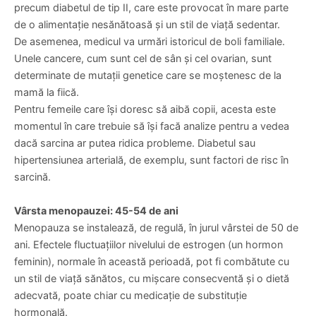
Dr. Laura Dordea
Dr. Haradja Horatiu
Medic Primar, Ginecologie
Leonte
Medic Primar,Asistent
Universitar, Ginecologie
Montare sterilet (sterilet
Ecografie sarcina gemelara T3
neinclus)
PROGRAMARE
PROGRAMARE
840 lei
400 lei
După vârsta de 22 de ani, testul Papanicolau trebuie efectuat
anual, împreună cu un examen clinic de ginecologie. Acesta
include un examen mamar, abdominal și al pelvisului. Tot
acum, la persoanele supraponderale pot debuta afecțiuni
precum diabetul de tip II, care este provocat în mare parte
de o alimentație nesănătoasă și un stil de viață sedentar.
De asemenea, medicul va urmări istoricul de boli familiale.
Unele cancere, cum sunt cel de sân și cel ovarian, sunt
determinate de mutații genetice care se moștenesc de la