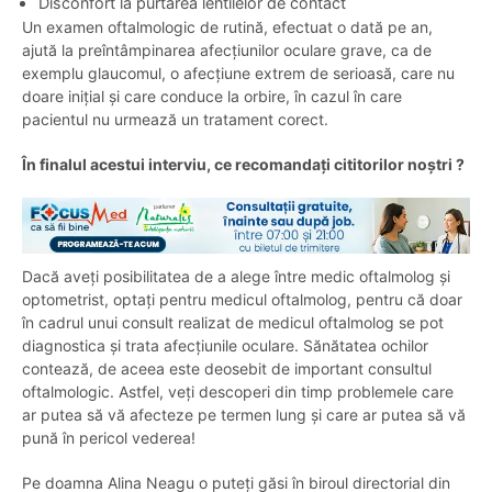
Disconfort la purtarea lentilelor de contact
Un examen oftalmologic de rutină, efectuat o dată pe an,
ajută la preîntâmpinarea afecțiunilor oculare grave, ca de
exemplu glaucomul, o afecțiune extrem de serioasă, care nu
doare inițial și care conduce la orbire, în cazul în care
pacientul nu urmează un tratament corect.
În finalul acestui interviu, ce recomandați cititorilor noștri ?
Dacă aveți posibilitatea de a alege între medic oftalmolog și
optometrist, optați pentru medicul oftalmolog, pentru că doar
în cadrul unui consult realizat de medicul oftalmolog se pot
diagnostica și trata afecțiunile oculare. Sănătatea ochilor
contează, de aceea este deosebit de important consultul
oftalmologic. Astfel, veți descoperi din timp problemele care
ar putea să vă afecteze pe termen lung și care ar putea să vă
pună în pericol vederea!
Pe doamna Alina Neagu o puteți găsi în biroul directorial din