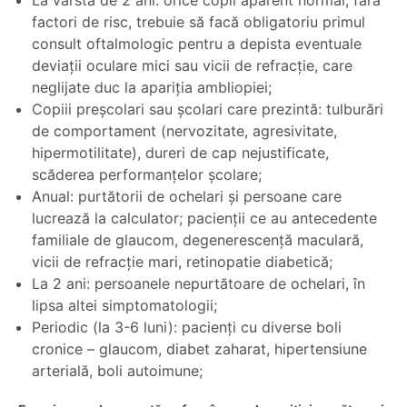
La vârsta de 2 ani: orice copil aparent normal, fără
factori de risc, trebuie să facă obligatoriu primul
consult oftalmologic pentru a depista eventuale
deviații oculare mici sau vicii de refracție, care
neglijate duc la apariția ambliopiei;
Copiii preșcolari sau școlari care prezintă: tulburări
de comportament (nervozitate, agresivitate,
hipermotilitate), dureri de cap nejustificate,
scăderea performanțelor școlare;
Anual: purtătorii de ochelari și persoane care
lucrează la calculator; pacienții ce au antecedente
familiale de glaucom, degenerescență maculară,
vicii de refracție mari, retinopatie diabetică;
La 2 ani: persoanele nepurtătoare de ochelari, în
lipsa altei simptomatologii;
Periodic (la 3-6 luni): pacienți cu diverse boli
cronice – glaucom, diabet zaharat, hipertensiune
arterială, boli autoimune;