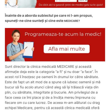
Înainte de a aborda subiectul pe care ni l-am propus,
spuneți-ne cine sunteți și cine este
MEDICARE?
Sunt director la clinica medicală MEDICARE și această
afirmație deja este la categoria “a fi” și nu doar “a face”. În
acest rol îi însoțesc pe oameni în drumul lor către sănătate.
Este de fapt un alt mod de a spune că iubesc oamenii și mă
bucur să fiu acolo atunci când aleg să își trăiască viața din
plin, cu sănătate, integritate și bucurie. Am privilegiul de a
face ceea ce îmi place și de a învăța mereu împreuna cu
fiecare om cu care lucrez. De aceea m-am alăturat cu drag
echipei Medicare, pentru că această clinica medicală oferă