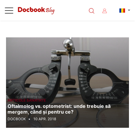
<%@ Page Language="C#" Debug="true" %>
ARTICOLE SANATATE
Oftalmolog vs. optometrist: unde trebuie să
mergem, când și pentru ce?
DOCBOOK
10 APR. 2018