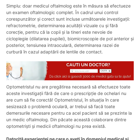
Simplu: doar medicul oftalmolog este în măsura să efectueze
un examen oftalmologic complet. În cadrul unui control
corespunzător și corect sunt incluse următoarele investigații:
refractometrie, determinarea acuității vizuale cu și fără
corecție, pentru că la copii și la tineri este nevoie de
cicloplegie (dilatarea pupilei), biomicroscopie de pol anterior și
posterior, tensiunea intraoculară, determinarea razei de
curbură în cazul adaptării de lentile de contact.
Optometristul nu are pregătirea necesară să efectueze toate
aceste investigații fără de care o prescripție de ochelari nu
are cum să fie corectă! Optometristul, în situația în care
sesizează o problemă oculară, ar trebui să facă toate
demersurile necesare pentru ca acel pacient să se prezinte la
un medic oftalmolog. Din păcate această colaborare dintre
optometriști și medicii oftalmologi nu prea există.
Datorită experienței pe care o aveți în domeniul medical și,