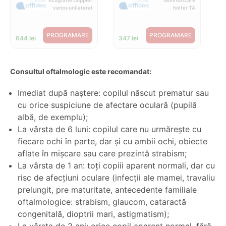
Ecografie Doppler
Monitorizare
venos unilateral
holter TA
PROGRAMARE
PROGRAMARE
644 lei
347 lei
Consultul oftalmologic este recomandat:
Imediat după naștere: copilul născut prematur sau
cu orice suspiciune de afectare oculară (pupilă
albă, de exemplu);
La vârsta de 6 luni: copilul care nu urmărește cu
fiecare ochi în parte, dar și cu ambii ochi, obiecte
aflate în mișcare sau care prezintă strabism;
La vârsta de 1 an: toți copiii aparent normali, dar cu
risc de afecțiuni oculare (infecții ale mamei, travaliu
prelungit, pre maturitate, antecedente familiale
oftalmologice: strabism, glaucom, cataractă
congenitală, dioptrii mari, astigmatism);