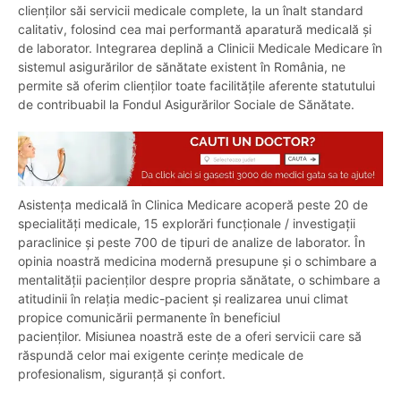
clienților săi servicii medicale complete, la un înalt standard
calitativ, folosind cea mai performantă aparatură medicală și
de laborator. Integrarea deplină a Clinicii Medicale Medicare în
sistemul asigurărilor de sănătate existent în România, ne
permite să oferim clienților toate facilitățile aferente statutului
de contribuabil la Fondul Asigurărilor Sociale de Sănătate.
Asistența medicală în Clinica Medicare acoperă peste 20 de
specialități medicale, 15 explorări funcționale / investigații
paraclinice și peste 700 de tipuri de analize de laborator. În
opinia noastră medicina modernă presupune și o schimbare a
mentalității pacienților despre propria sănătate, o schimbare a
atitudinii în relația medic-pacient și realizarea unui climat
propice comunicării permanente în beneficiul
pacienților. Misiunea noastră este de a oferi servicii care să
răspundă celor mai exigente cerințe medicale de
profesionalism, siguranță și confort.