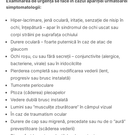
Examinarea de urgență se face în cazul apariției următoarei
simptomatologii:
Hiper-lacrimare, jenă oculară, iritație, senzație de nisip în
ochi, înțepătură – apar în sindromul de ochi uscat sau
corpi străini pe suprafața ochiului
Durere oculară – foarte puternică în caz de atac de
glaucom
Ochi roșu, cu sau fără secreții – conjunctivite (alergice,
bacteriene, virale) sau în iridocilclite
Pierderea completă sau modificarea vederii (lent,
progresiv sau brusc instalată)
Tumorete perioculare
Ptoza (căderea) pleoapelor
Vedere dublă brusc instalată
Lumini sau “musculițe zburătoare” în câmpul vizual
În caz de traumatism ocular
Durere de cap sau migrenă, precedate sau nu de o “aură”
prevestitoare (scăderea vederii)