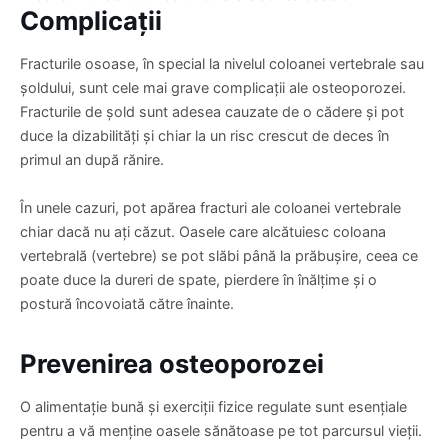
Complicații
Fracturile osoase, în special la nivelul coloanei vertebrale sau
șoldului, sunt cele mai grave complicații ale osteoporozei.
Fracturile de șold sunt adesea cauzate de o cădere și pot
duce la dizabilități și chiar la un risc crescut de deces în
primul an după rănire.
În unele cazuri, pot apărea fracturi ale coloanei vertebrale
chiar dacă nu ați căzut. Oasele care alcătuiesc coloana
vertebrală (vertebre) se pot slăbi până la prăbușire, ceea ce
poate duce la dureri de spate, pierdere în înălțime și o
postură încovoiată către înainte.
Prevenirea osteoporozei
O alimentație bună și exerciții fizice regulate sunt esențiale
pentru a vă menține oasele sănătoase pe tot parcursul vieții.