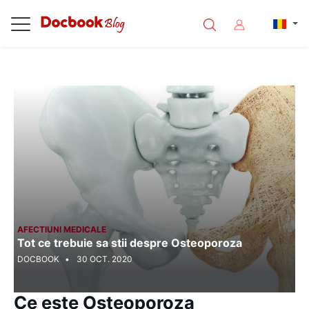
<%@ Page Language="C#" Debug="true" %>
AFECTIUNI MEDICALE
Tot ce trebuie sa stii despre Osteoporoza
DOCBOOK
30 OCT. 2020
Ce este Osteoporoza