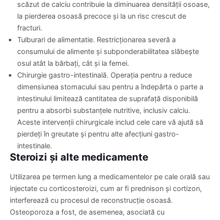
scăzut de calciu contribuie la diminuarea densității osoase,
la pierderea osoasă precoce și la un risc crescut de
fracturi.
Tulburari de alimentatie. Restricționarea severă a
consumului de alimente și subponderabilitatea slăbește
osul atât la bărbați, cât și la femei.
Chirurgie gastro-intestinală. Operația pentru a reduce
dimensiunea stomacului sau pentru a îndepărta o parte a
intestinului limitează cantitatea de suprafață disponibilă
pentru a absorbi substanțele nutritive, inclusiv calciu.
Aceste intervenții chirurgicale includ cele care vă ajută să
pierdeți în greutate și pentru alte afecțiuni gastro-
intestinale.
Steroizi și alte medicamente
Utilizarea pe termen lung a medicamentelor pe cale orală sau
injectate cu corticosteroizi, cum ar fi prednison și cortizon,
interferează cu procesul de reconstrucție osoasă.
Osteoporoza a fost, de asemenea, asociată cu