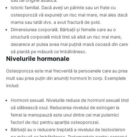
sau de origine asiatică.
Istoric familial. Dacă aveți un părinte sau un frate cu
osteoporoză vă expuneți un risc mai mare, mai ales dacă
mama sau tatăl dvs. a avut fractură de șold.
Dimensiunea corporală. Bărbații și femeile care au o
structură corporală mică tind să aibă un risc mai mare,
deoarece ar putea avea mai puțină masă osoasă din care
să piardă pe măsură ce îmbătrânesc.
Nivelurile hormonale
Osteoporoza este mai frecventă la persoanele care au prea
mult sau prea puțin din anumiți hormoni în corp. Exemplele
includ:
Hormoni sexuali. Nivelurile reduse de hormoni sexuali tind
să slăbească osul. Reducerea nivelului de estrogen la
femei la menopauză este unul dintre cei mai puternici
factori de risc pentru apariția osteoporozei.
Bărbații au o reducere treptată a nivelului de testosteron
pe măsură ce îmbătrânesc. Tratamentele pentru cancerul