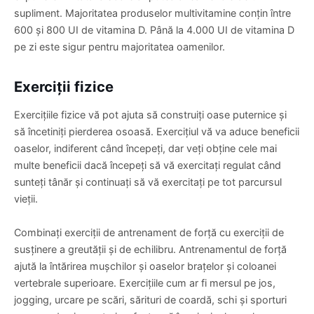
supliment. Majoritatea produselor multivitamine conțin între
600 și 800 UI de vitamina D. Până la 4.000 UI de vitamina D
pe zi este sigur pentru majoritatea oamenilor.
Exerciții fizice
Exercițiile fizice vă pot ajuta să construiți oase puternice și
să încetiniți pierderea osoasă. Exercițiul vă va aduce beneficii
oaselor, indiferent când începeți, dar veți obține cele mai
multe beneficii dacă începeți să vă exercitați regulat când
sunteți tânăr și continuați să vă exercitați pe tot parcursul
vieții.
Combinați exerciții de antrenament de forță cu exerciții de
susținere a greutății și de echilibru. Antrenamentul de forță
ajută la întărirea mușchilor și oaselor brațelor și coloanei
vertebrale superioare. Exercițiile cum ar fi mersul pe jos,
jogging, urcare pe scări, sărituri de coardă, schi și sporturi