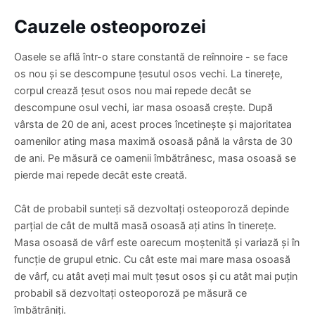
Cauzele osteoporozei
Oasele se află într-o stare constantă de reînnoire - se face
os nou și se descompune țesutul osos vechi. La tinerețe,
corpul crează țesut osos nou mai repede decât se
descompune osul vechi, iar masa osoasă crește. După
vârsta de 20 de ani, acest proces încetinește și majoritatea
oamenilor ating masa maximă osoasă până la vârsta de 30
de ani. Pe măsură ce oamenii îmbătrânesc, masa osoasă se
pierde mai repede decât este creată.
Cât de probabil sunteți să dezvoltați osteoporoză depinde
parțial de cât de multă masă osoasă ați atins în tinerețe.
Masa osoasă de vârf este oarecum moștenită și variază și în
funcție de grupul etnic. Cu cât este mai mare masa osoasă
de vârf, cu atât aveți mai mult țesut osos și cu atât mai puțin
probabil să dezvoltați osteoporoză pe măsură ce
îmbătrâniți.