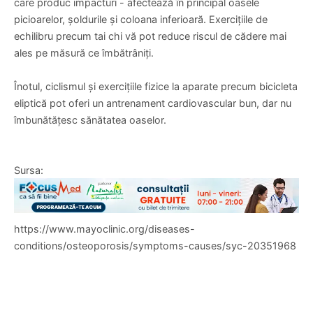
care produc impacturi - afectează în principal oasele
picioarelor, șoldurile și coloana inferioară. Exercițiile de
echilibru precum tai chi vă pot reduce riscul de cădere mai
ales pe măsură ce îmbătrâniți.
Înotul, ciclismul și exercițiile fizice la aparate precum bicicleta
eliptică pot oferi un antrenament cardiovascular bun, dar nu
îmbunătățesc sănătatea oaselor.
Sursa:
https://www.mayoclinic.org/diseases-
conditions/osteoporosis/symptoms-causes/syc-20351968