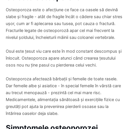
Osteoporoza este o afecțiune ce face ca oasele să devină
slabe și fragile - atât de fragile încât o cădere sau chiar stres
ușor, cum ar fi aplecarea sau tusea, pot cauza o fractură.
Fracturile legate de osteoporoză apar cel mai frecvent la
nivelul șoldului, încheieturii mâinii sau coloanei vertebrale.
Osul este țesut viu care este în mod constant descompus și
înlocuit. Osteoporoza apare atunci când crearea țesutului
osos nou nu ține pasul cu pierderea celui vechi.
Osteoporoza afectează bărbații și femeile de toate rasele.
Dar femeile albe și asiatice - în special femeile în vârstă care
au trecut menopauză - prezintă cel mai mare risc.
Medicamentele, alimentația sănătoasă și exercițiile fizice cu
greutăți pot ajuta la prevenirea pierderii osoase sau la
întărirea oaselor deja slabe.
Simptomele osteoporozei