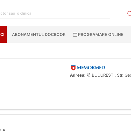
CI
ABONAMENTUL DOCBOOK
PROGRAMARE ONLINE
e
Adresa
:
BUCURESTI, Str. Geo
gie
.