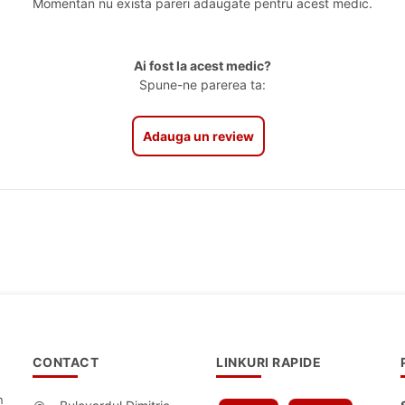
Momentan nu exista pareri adaugate pentru acest medic.
Ai fost la acest medic?
Spune-ne parerea ta:
Adauga un review
CONTACT
LINKURI RAPIDE
n