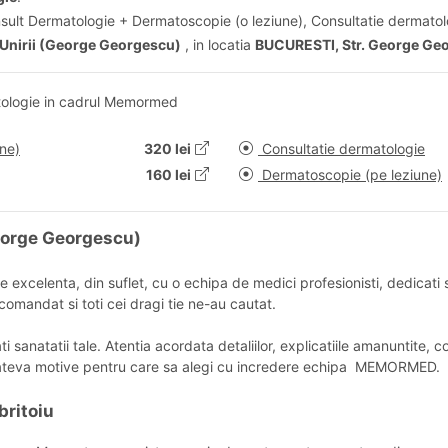
nsult Dermatologie + Dermatoscopie (o leziune), Consultatie dermatol
nirii (George Georgescu)
, in locatia
BUCURESTI, Str. George Geor
tologie in cadrul Memormed
ne)
320 lei
Consultatie dermatologie
160 lei
Dermatoscopie (pe leziune)
George Georgescu)
 excelenta, din suflet, cu o echipa de medici profesionisti, dedicati s
omandat si toti cei dragi tie ne-au cautat.
anatatii tale. Atentia acordata detaliilor, explicatiile amanuntite, cola
ateva motive pentru care sa alegi cu incredere echipa MEMORMED.
britoiu