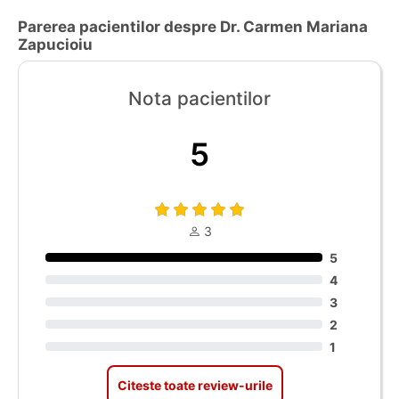
Parerea pacientilor despre Dr. Carmen Mariana
Zapucioiu
Nota pacientilor
5
3
5
4
3
2
1
Citeste toate review-urile