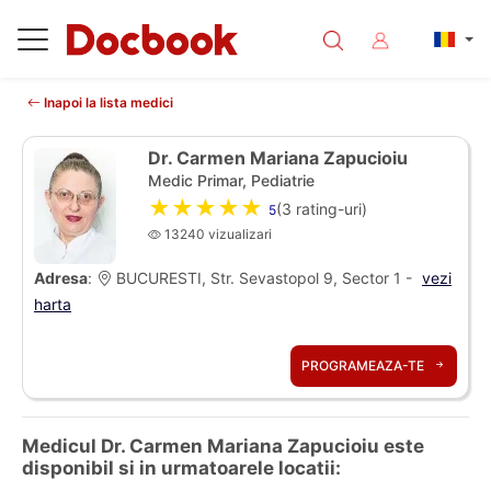
Inapoi la lista medici
Dr. Carmen Mariana Zapucioiu
Medic Primar, Pediatrie
★★★★★
(
3
rating-uri)
5
13240 vizualizari
Adresa
:
BUCURESTI, Str. Sevastopol 9, Sector 1 -
vezi
harta
PROGRAMEAZA-TE
Medicul Dr. Carmen Mariana Zapucioiu este
disponibil si in urmatoarele locatii: