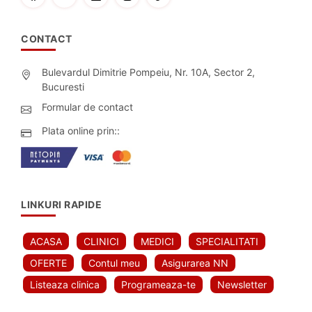
CONTACT
Bulevardul Dimitrie Pompeiu, Nr. 10A, Sector 2,
Bucuresti
Formular de contact
Plata online prin::
LINKURI RAPIDE
ACASA
CLINICI
MEDICI
SPECIALITATI
OFERTE
Contul meu
Asigurarea NN
Listeaza clinica
Programeaza-te
Newsletter