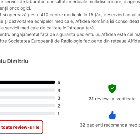
 servicii de laborator, consultații medicale multidisciplinare, diagnost
nții oncologici.
91 și operează peste 410 centre medicale în 15 țări, deservind anual pe
ie și dezvoltarea echipelor medicale, Affidea România își consolideaz
a servicii medicale de calitate în întreaga țară.
ntru angajamentul față de siguranța pacientului, Affidea este cel m
către Societatea Europeană de Radiologie fac parte din rețeaua Affidea
iu Dimitriu
5
4
3
31
review-uri verificate
2
1
32
pacienti recomanda medic
 toate review-urile