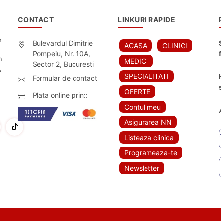
CONTACT
LINKURI RAPIDE
n
Bulevardul Dimitrie
ACASA
CLINICI
Pompeiu, Nr. 10A,
n
MEDICI
Sector 2, Bucuresti
,
SPECIALITATI
Formular de contact
OFERTE
Plata online prin::
Contul meu
Asigurarea NN
Listeaza clinica
Programeaza-te
Newsletter