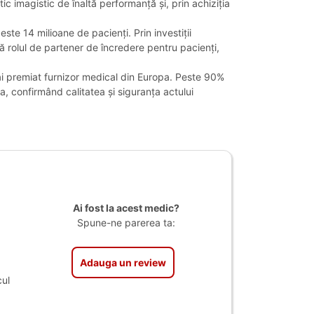
ic imagistic de înaltă performanță și, prin achiziția
ste 14 milioane de pacienți. Prin investiții
ă rolul de partener de încredere pentru pacienți,
ai premiat furnizor medical din Europa. Peste 90%
, confirmând calitatea și siguranța actului
Ai fost la acest medic?
Spune-ne parerea ta:
Adauga un review
ul