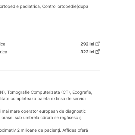
e ortopedie pediatrica, Control ortopedie(dupa
ica
292 lei
rica
322 lei
RMN), Tomografie Computerizata (CT), Ecografie,
litate completeaza paleta extinsa de servicii
elui mai mare operator european de diagnostic
 de orașe, sub umbrela cărora se regăsesc și
oximativ 2 milioane de pacienți. Affidea oferă