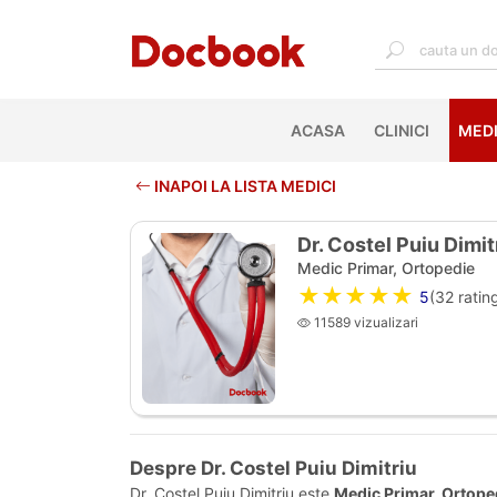
ACASA
(CURRENT)
CLINICI
MEDI
INAPOI LA LISTA MEDICI
Dr. Costel Puiu Dimit
Medic Primar, Ortopedie
★★★★★
5
(
32
rating
11589 vizualizari
Despre Dr. Costel Puiu Dimitriu
Dr. Costel Puiu Dimitriu este
Medic Primar, Ortope