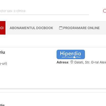
CI
ABONAMENTUL DOCBOOK
PROGRAMARE ONLINE
riu
Adresa
:
Galati, Str. G-ral Ale
-uri)
die
.