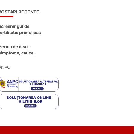
POSTARI RECENTE
Screeningul de
fertilitate: primul pas
către claritate
Hernia de disc –
simptome, cauze,
diagnostic și opțiuni
moderne de
ANPC
tratament