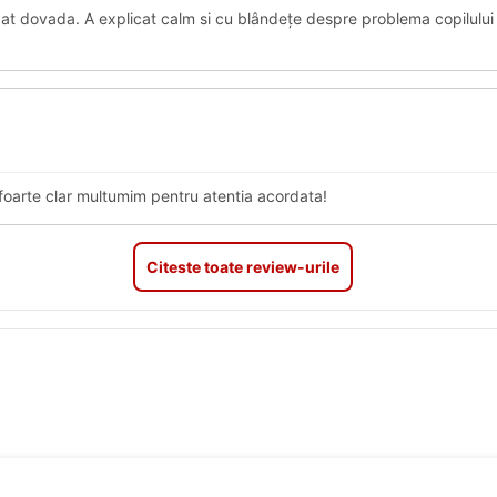
dat dovada. A explicat calm si cu blândețe despre problema copilul
foarte clar multumim pentru atentia acordata!
Citeste toate review-urile