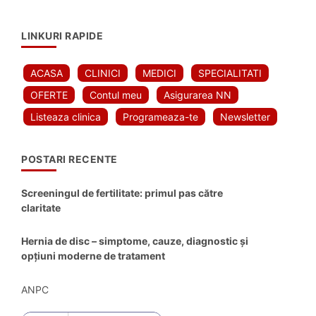
LINKURI RAPIDE
ACASA
CLINICI
MEDICI
SPECIALITATI
OFERTE
Contul meu
Asigurarea NN
Listeaza clinica
Programeaza-te
Newsletter
POSTARI RECENTE
Screeningul de fertilitate: primul pas către
claritate
Hernia de disc – simptome, cauze, diagnostic și
opțiuni moderne de tratament
ANPC