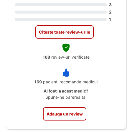
3
2
1
Citeste toate review-urile
168
review-uri verificate
169
pacienti recomanda medicul
Ai fost la acest medic?
Spune-ne parerea ta:
Adauga un review