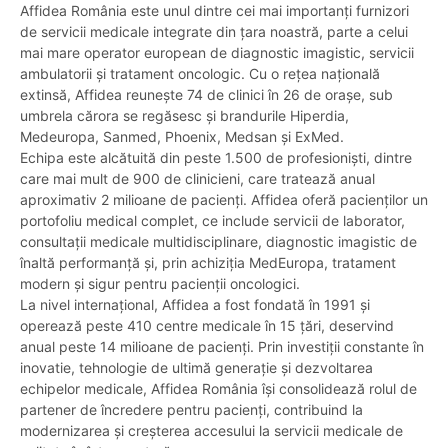
Affidea România este unul dintre cei mai importanți furnizori
de servicii medicale integrate din țara noastră, parte a celui
mai mare operator european de diagnostic imagistic, servicii
ambulatorii și tratament oncologic. Cu o rețea națională
extinsă, Affidea reunește 74 de clinici în 26 de orașe, sub
umbrela cărora se regăsesc și brandurile Hiperdia,
Medeuropa, Sanmed, Phoenix, Medsan și ExMed.
Echipa este alcătuită din peste 1.500 de profesioniști, dintre
care mai mult de 900 de clinicieni, care tratează anual
aproximativ 2 milioane de pacienți. Affidea oferă pacienților un
portofoliu medical complet, ce include servicii de laborator,
consultații medicale multidisciplinare, diagnostic imagistic de
înaltă performanță și, prin achiziția MedEuropa, tratament
modern și sigur pentru pacienții oncologici.
La nivel internațional, Affidea a fost fondată în 1991 și
operează peste 410 centre medicale în 15 țări, deservind
anual peste 14 milioane de pacienți. Prin investiții constante în
inovatie, tehnologie de ultimă generație și dezvoltarea
echipelor medicale, Affidea România își consolidează rolul de
partener de încredere pentru pacienți, contribuind la
modernizarea și creșterea accesului la servicii medicale de