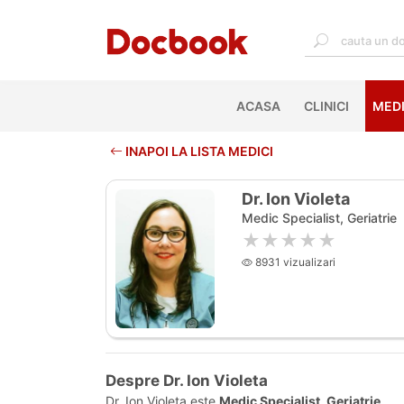
ACASA
(CURRENT)
CLINICI
MEDI
INAPOI LA LISTA MEDICI
Dr. Ion Violeta
Medic Specialist, Geriatrie
★★★★★
8931 vizualizari
Despre Dr. Ion Violeta
Dr. Ion Violeta este
Medic Specialist, Geriatrie
.