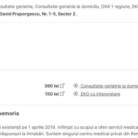
ultatie geriatrie, Consultatie geriatrie la domiciliu, DXA 1 regiune, E
David Praporgescu, Nr. 1-5, Sector 2
.
390 lei
Consultatie geriatrie la domic
150 lei
EKG cu interpretare
omemoria
stență pe 1 aprilie 2019. Inființat cu scopul a oferi servicii medica
i răspunsuri la întrebări. Suntem singurul centru medical privat din 