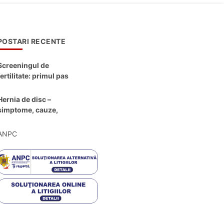
POSTARI RECENTE
Screeningul de
fertilitate: primul pas
către claritate
Hernia de disc –
simptome, cauze,
diagnostic și opțiuni
moderne de
ANPC
tratament