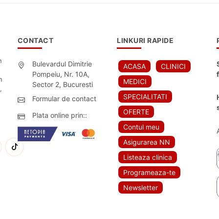
CONTACT
LINKURI RAPIDE
n
Bulevardul Dimitrie
ACASA
CLINICI
Pompeiu, Nr. 10A,
n
MEDICI
Sector 2, Bucuresti
,
SPECIALITATI
Formular de contact
OFERTE
Plata online prin::
Contul meu
Asigurarea NN
Listeaza clinica
Programeaza-te
Newsletter