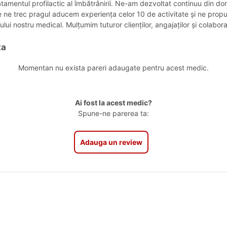
tamentul profilactic al îmbătrânirii. Ne-am dezvoltat continuu din dori
are ne trec pragul aducem experiența celor 10 de activitate și ne prop
ului nostru medical. Mulțumim tuturor clienților, angajaților și colabora
ta
Momentan nu exista pareri adaugate pentru acest medic.
Ai fost la acest medic?
Spune-ne parerea ta:
Adauga un review