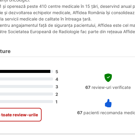
91 și operează peste 410 centre medicale în 15 țări, deservind anual pe
ie și dezvoltarea echipelor medicale, Affidea România își consolideaz
a servicii medicale de calitate în întreaga țară.
ntru angajamentul față de siguranța pacientului, Affidea este cel m
către Societatea Europeană de Radiologie fac parte din rețeaua Affidea
uture
5
4
3
67
review-uri verificate
2
1
67
pacienti recomanda medic
 toate review-urile