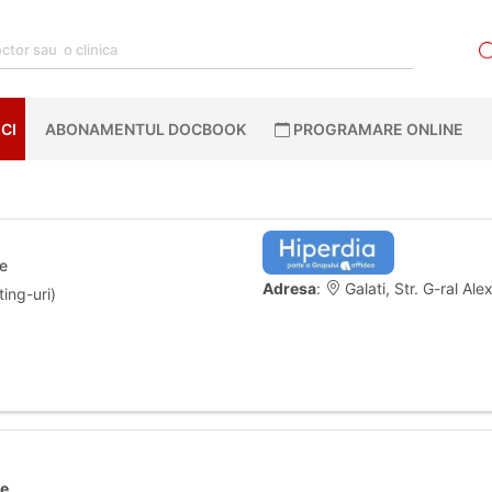
CI
ABONAMENTUL DOCBOOK
PROGRAMARE ONLINE
ie
Adresa
:
Galati, Str. G-ral Ale
ting-uri)
ie
.