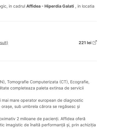
gic, in cadrul
Affidea - Hiperdia Galati
, in locatia
sult)
221 lei
RMN), Tomografie Computerizata (CT), Ecografie,
litate completeaza paleta extinsa de servicii
elui mai mare operator european de diagnostic
 de orașe, sub umbrela cărora se regăsesc și
oximativ 2 milioane de pacienți. Affidea oferă
ic imagistic de înaltă performanță și, prin achiziția