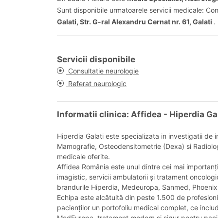
Sunt disponibile urmatoarele servicii medicale: Con
Galati, Str. G-ral Alexandru Cernat nr. 61, Galati
.
Servicii disponibile
Consultatie neurologie
Referat neurologic
Informatii clinica: Affidea - Hiperdia Ga
Hiperdia Galati este specializata in investigatii 
Mamografie, Osteodensitometrie (Dexa) si Radiologie
medicale oferite.
Affidea România este unul dintre cei mai importanți
imagistic, servicii ambulatorii și tratament oncolog
brandurile Hiperdia, Medeuropa, Sanmed, Phoenix
Echipa este alcătuită din peste 1.500 de profesioni
pacienților un portofoliu medical complet, ce include
MedEuropa, tratament modern și sigur pentru pacie