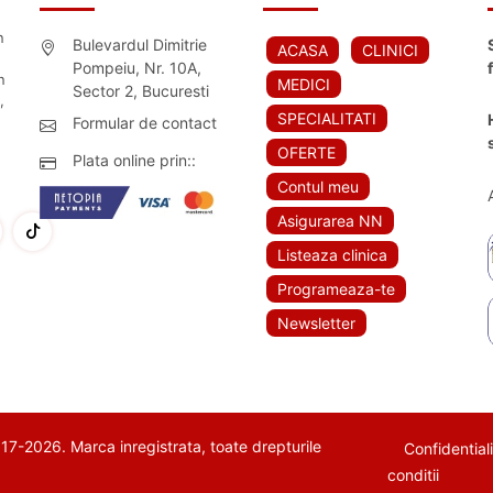
n
Bulevardul Dimitrie
ACASA
CLINICI
Pompeiu, Nr. 10A,
n
MEDICI
Sector 2, Bucuresti
,
SPECIALITATI
Formular de contact
OFERTE
Plata online prin::
Contul meu
Asigurarea NN
Listeaza clinica
Programeaza-te
Newsletter
7-2026. Marca inregistrata, toate drepturile
Confidential
conditii