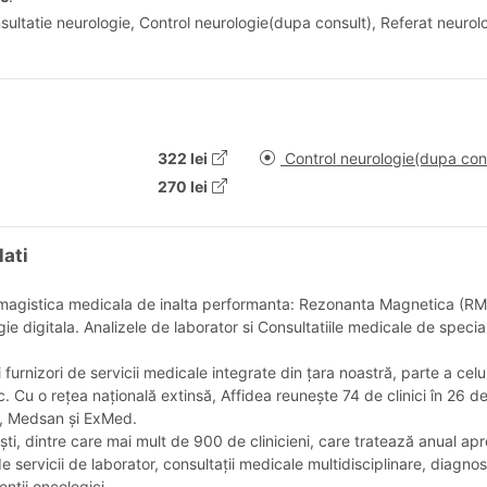
sultatie neurologie, Control neurologie(dupa consult), Referat neurolo
322 lei
Control neurologie(dupa con
270 lei
lati
de imagistica medicala de inalta performanta: Rezonanta Magnetica (
 digitala. Analizele de laborator si Consultatiile medicale de specia
 furnizori de servicii medicale integrate din țara noastră, parte a c
ic. Cu o rețea națională extinsă, Affidea reunește 74 de clinici în 26
, Medsan și ExMed.
ști, dintre care mai mult de 900 de clinicieni, care tratează anual apr
 servicii de laborator, consultații medicale multidisciplinare, diagnost
nții oncologici.