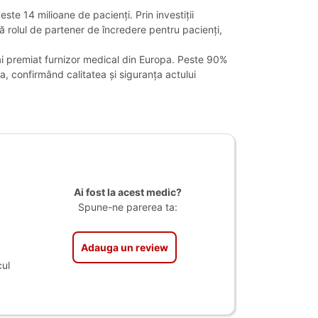
ste 14 milioane de pacienți. Prin investiții
ă rolul de partener de încredere pentru pacienți,
ai premiat furnizor medical din Europa. Peste 90%
, confirmând calitatea și siguranța actului
Ai fost la acest medic?
Spune-ne parerea ta:
Adauga un review
ul