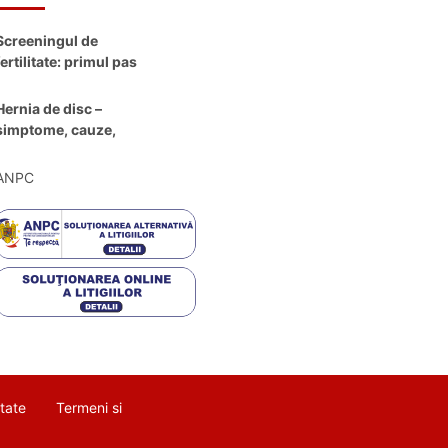
Screeningul de
fertilitate: primul pas
către claritate
Hernia de disc –
simptome, cauze,
diagnostic și opțiuni
moderne de
ANPC
tratament
itate
Termeni si