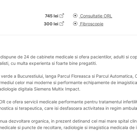
745 lei
Consultatie ORL
300 lei
Fibroscopie
dispune de 24 de cabinete medicale si ofera pacientilor, adulti si copi
listi, cu multa experienta si foarte bine pregatiti.
 verde a Bucurestiului, langa Parcul Floreasca si Parcul Automatica, 
intermediul celor mai moderne si performante echipamente de imagis
adiologie digitala Siemens Multix Impact.
R ce ofera servicii medicale performante pentru tratamentul infertili
stica si terapeutica, care isi desfasoara activitatea in regim ambulato
ua dezvoltare organica, in prezent detinand cel mai mare spital clinic
medicale si puncte de recoltare, radiologie si imagistica medicala de 