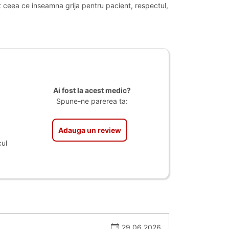
 ceea ce inseamna grija pentru pacient, respectul,
Ai fost la acest medic?
Spune-ne parerea ta:
Adauga un review
ul
29.06.2026