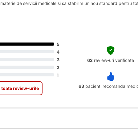
terie de servicii medicale si sa stabilim un nou standard pentru tot
u
5
4
3
62
review-uri verificate
2
1
63
pacienti recomanda medic
 toate review-urile