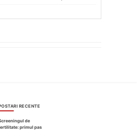
POSTARI RECENTE
Screeningul de
fertilitate: primul pas
către claritate