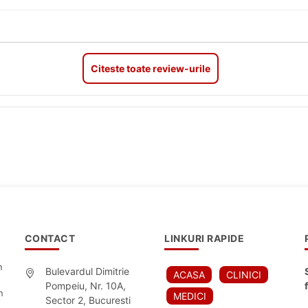
Citeste toate review-urile
CONTACT
LINKURI RAPIDE
n
Bulevardul Dimitrie
ACASA
CLINICI
Pompeiu, Nr. 10A,
n
MEDICI
Sector 2, Bucuresti
,