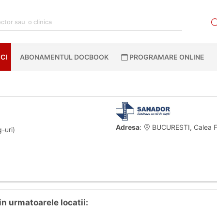
CI
ABONAMENTUL DOCBOOK
PROGRAMARE ONLINE
Adresa
:
BUCURESTI, Calea Fl
-uri)
in urmatoarele locatii: