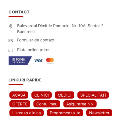
CONTACT
Bulevardul Dimitrie Pompeiu, Nr. 10A, Sector 2,
Bucuresti
Formular de contact
Plata online prin::
LINKURI RAPIDE
ACASA
CLINICI
MEDICI
SPECIALITATI
OFERTE
Contul meu
Asigurarea NN
Listeaza clinica
Programeaza-te
Newsletter