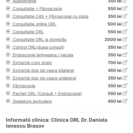
Audiograma
350 lei
Consultatie + Fibroscopie
550 lei
Consultatie CAS + Fibroscopie cu plata
350 lei
Consultatie online ORL
500 lei
Consultatie ORL
550 lei
Consultatie ORL la domiciliu
2000 lei
Control ORL(dupa consult)
350 lei
Endoscopie laringeana / nazala
350 lei
Extractie corp strain
700 lei
Extractie dop de ceara bilateral
450 lei
Extractie dop de ceara unilateral
350 lei
Fibroscopie
350 lei
Pachet ORL (Consult + Endoscopie)
550 lei
Spalatura auriculara
450 lei
Informatii clinica: Clinica ORL Dr. Daniela
Ionescu Brasov