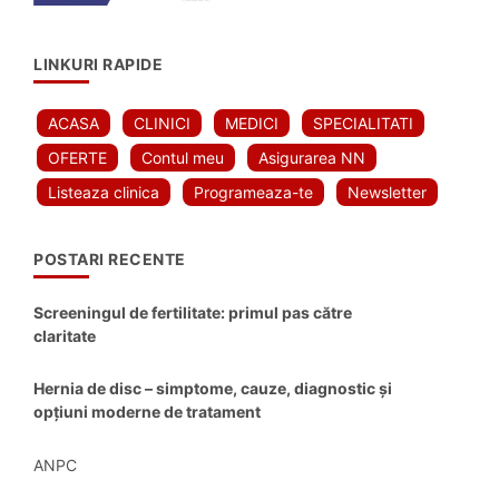
LINKURI RAPIDE
ACASA
CLINICI
MEDICI
SPECIALITATI
OFERTE
Contul meu
Asigurarea NN
Listeaza clinica
Programeaza-te
Newsletter
POSTARI RECENTE
Screeningul de fertilitate: primul pas către
claritate
Hernia de disc – simptome, cauze, diagnostic și
opțiuni moderne de tratament
ANPC