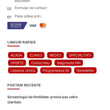
Bucuresti
Formular de contact
Plata online prin::
LINKURI RAPIDE
ACASA
CLINICI
MEDICI
SPECIALITATI
OFERTE
Contul meu
Asigurarea NN
Listeaza clinica
Programeaza-te
Newsletter
POSTARI RECENTE
Screeningul de fertilitate: primul pas către
claritate