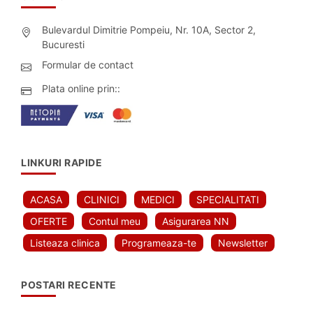
Bulevardul Dimitrie Pompeiu, Nr. 10A, Sector 2,
Bucuresti
Formular de contact
Plata online prin::
LINKURI RAPIDE
ACASA
CLINICI
MEDICI
SPECIALITATI
OFERTE
Contul meu
Asigurarea NN
Listeaza clinica
Programeaza-te
Newsletter
POSTARI RECENTE