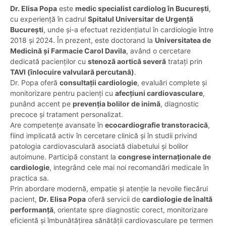
Dr. Elisa Popa
este
medic specialist cardiolog în București
,
cu experiență în cadrul
Spitalul Universitar de Urgență
București
, unde și-a efectuat rezidențiatul în cardiologie între
2018 și 2024. În prezent, este doctorand la
Universitatea de
Medicină și Farmacie Carol Davila
, având o cercetare
dedicată pacienților cu
stenoză aortică severă
tratați prin
TAVI (înlocuire valvulară percutană)
.
Dr. Popa oferă
consultații cardiologie
, evaluări complete și
monitorizare pentru pacienți cu
afecțiuni cardiovasculare
,
punând accent pe
prevenția bolilor de inimă
, diagnostic
precoce și tratament personalizat.
Are competențe avansate în
ecocardiografie transtoracică
,
fiind implicată activ în cercetare clinică și în studii privind
patologia cardiovasculară asociată diabetului și bolilor
autoimune. Participă constant la
congrese internaționale de
cardiologie
, integrând cele mai noi recomandări medicale în
practica sa.
Prin abordare modernă, empatie și atenție la nevoile fiecărui
pacient,
Dr. Elisa Popa
oferă servicii de
cardiologie de înaltă
performanță
, orientate spre diagnostic corect, monitorizare
eficientă și îmbunătățirea sănătății cardiovasculare pe termen