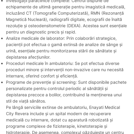
Investigații paraclinice complete: Centrul dispune de
echipamente de ultimă generație pentru imagistică medicală,
incluzând CT (Tomografie Computerizată), RMN (Rezonanță
Magnetică Nucleară), radiografii digitale, ecografii de înaltă
rezoluție și osteodensitometrie (DEXA). Acestea sunt esențiale
pentru un diagnostic precis și rapid.
Analize medicale de laborator: Prin colaborări strategice,
pacienții pot efectua o gamă extinsă de analize de sânge și
urină, esențiale pentru monitorizarea stării de sănătate și
depistarea afecțiunilor.
Proceduri medicale în ambulatoriu: Se pot efectua diverse
proceduri minore și intervenții non-invazive care nu necesită
internare, oferind confort și eficiență.
Programe de prevenție și screening: Sunt disponibile pachete
personalizate pentru controlul periodic al sănătății și
depistarea precoce a bolilor, contribuind la menținerea unui
stil de viață sănătos.
Pe lângă serviciile extinse de ambulatoriu, Enayati Medical
City Revera include și un spital modern de recuperare
medicală cu internare, dotat cu aparatură robotizată și
programe complexe de fizioterapie, kinetoterapie și
hidroterapie. De asemenea, complexul găzduiește un centru