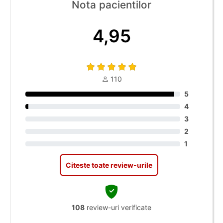
Nota pacientilor
4,95
110
5
4
3
2
1
Citeste toate review-urile
108
review-uri verificate