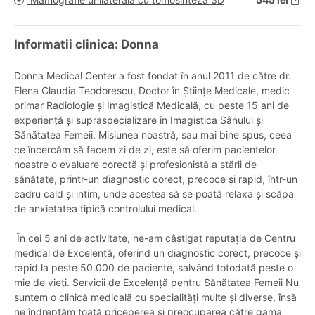
Informatii clinica: Donna
Donna Medical Center a fost fondat în anul 2011 de către dr.
Elena Claudia Teodorescu, Doctor în Științe Medicale, medic
primar Radiologie și Imagistică Medicală, cu peste 15 ani de
experiență și supraspecializare în Imagistica Sânului și
Sănătatea Femeii. Misiunea noastră, sau mai bine spus, ceea
ce încercăm să facem zi de zi, este să oferim pacientelor
noastre o evaluare corectă și profesionistă a stării de
sănătate, printr-un diagnostic corect, precoce și rapid, într-un
cadru cald și intim, unde acestea să se poată relaxa și scăpa
de anxietatea tipică controlului medical.
În cei 5 ani de activitate, ne-am câștigat reputația de Centru
medical de Excelență, oferind un diagnostic corect, precoce și
rapid la peste 50.000 de paciente, salvând totodată peste o
mie de vieți. Servicii de Excelență pentru Sănătatea Femeii Nu
suntem o clinică medicală cu specialități multe și diverse, însă
ne îndreptăm toată priceperea și preocuparea către gama