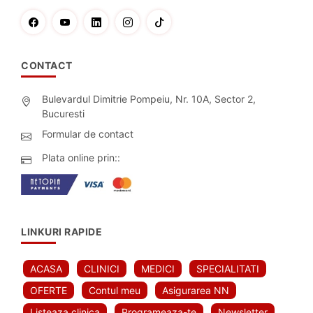
CONTACT
Bulevardul Dimitrie Pompeiu, Nr. 10A, Sector 2,
Bucuresti
Formular de contact
Plata online prin::
LINKURI RAPIDE
ACASA
CLINICI
MEDICI
SPECIALITATI
OFERTE
Contul meu
Asigurarea NN
Listeaza clinica
Programeaza-te
Newsletter